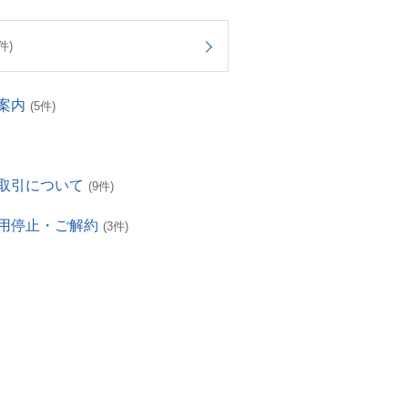
件)
案内
(5件)
取引について
(9件)
用停止・ご解約
(3件)