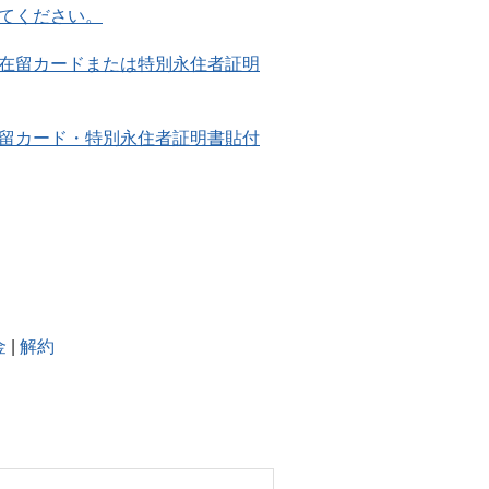
てください。
在留カードまたは特別永住者証明
留カード・特別永住者証明書貼付
金
|
解約