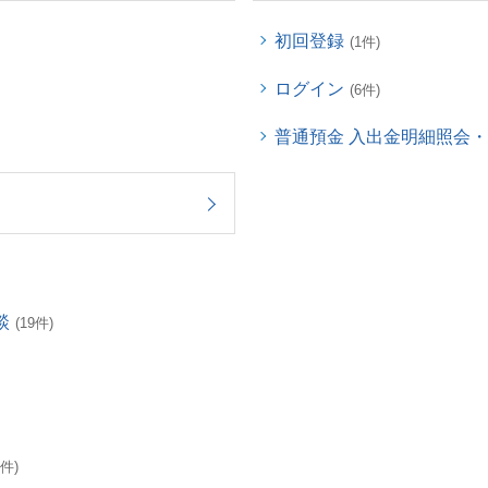
初回登録
(1件)
ログイン
(6件)
普通預金 入出金明細照会
談
(19件)
3件)