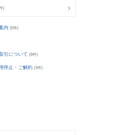
件)
案内
(5件)
取引について
(9件)
用停止・ご解約
(3件)