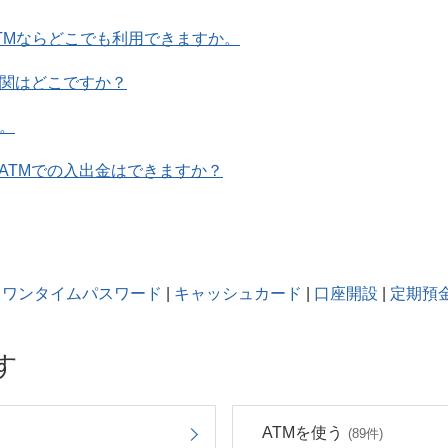
TMならどこでも利用できますか。
機関はどこですか？
。
ATMでの入出金はできますか？
ワンタイムパスワード
|
キャッシュカード
|
口座開設
|
定期預
す
ATMを使う
(89件)