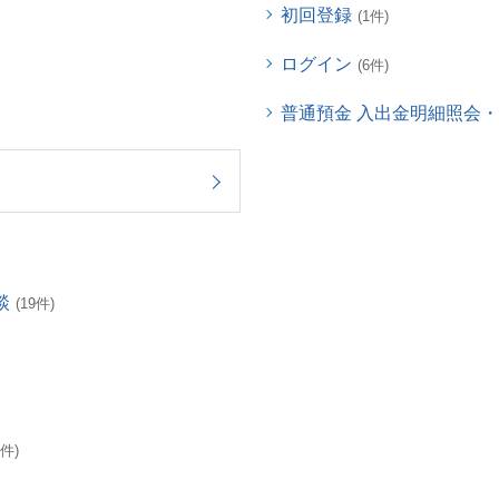
初回登録
(1件)
ログイン
(6件)
普通預金 入出金明細照会
談
(19件)
3件)