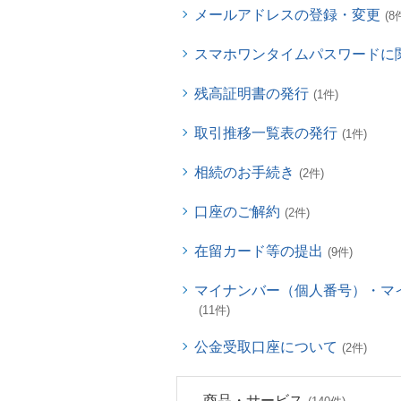
メールアドレスの登録・変更
(8
スマホワンタイムパスワードに
残高証明書の発行
(1件)
取引推移一覧表の発行
(1件)
相続のお手続き
(2件)
口座のご解約
(2件)
在留カード等の提出
(9件)
マイナンバー（個人番号）・マ
(11件)
公金受取口座について
(2件)
商品・サービス