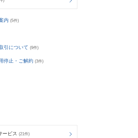
件)
案内
(5件)
取引について
(9件)
用停止・ご解約
(3件)
サービス
(21件)