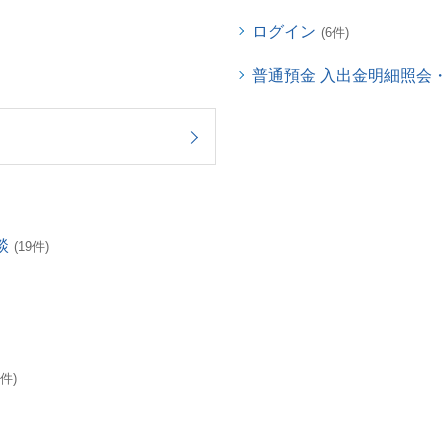
ログイン
(6件)
普通預金 入出金明細照会
談
(19件)
3件)