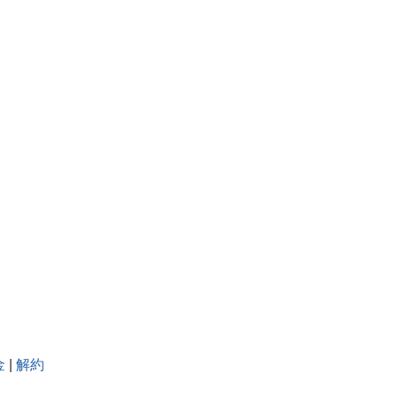
金
|
解約