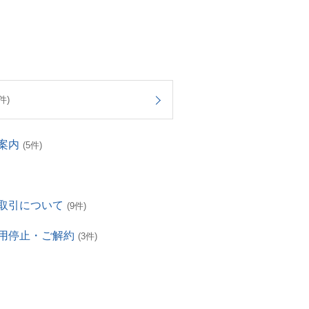
件)
案内
(5件)
取引について
(9件)
用停止・ご解約
(3件)