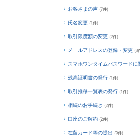
お客さまの声
(7件)
氏名変更
(1件)
取引限度額の変更
(2件)
メールアドレスの登録・変更
(8
スマホワンタイムパスワードに
残高証明書の発行
(1件)
取引推移一覧表の発行
(1件)
相続のお手続き
(2件)
口座のご解約
(2件)
在留カード等の提出
(9件)