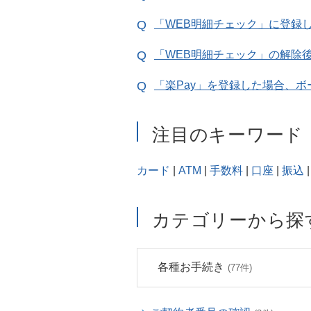
「WEB明細チェック」に登録
「WEB明細チェック」の解除
「楽Pay」を登録した場合、
注目のキーワード
カード
|
ATM
|
手数料
|
口座
|
振込
|
カテゴリーから探
各種お手続き
(77件)