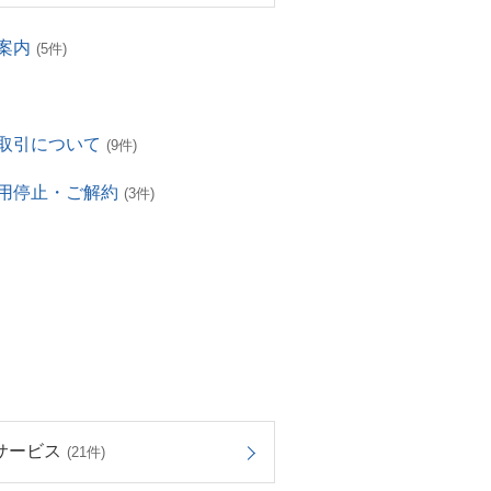
案内
(5件)
取引について
(9件)
用停止・ご解約
(3件)
サービス
(21件)