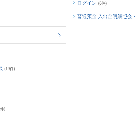
ログイン
(6件)
普通預金 入出金明細照会
談
(19件)
3件)