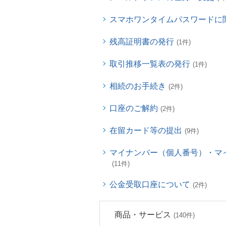
スマホワンタイムパスワードに
残高証明書の発行
(1件)
取引推移一覧表の発行
(1件)
相続のお手続き
(2件)
口座のご解約
(2件)
在留カード等の提出
(9件)
マイナンバー（個人番号）・マ
(11件)
公金受取口座について
(2件)
商品・サービス
(140件)