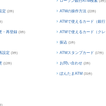
ローソン銀行ATM検索
(3件)
設定
ATMの操作方法
(2件)
(22件)
ATMで使えるカード（銀行
件)
更・再登録
ATMで使えるカード（ク
(3件)
振込
(1件)
再設定
ATMスタンプカード
(3件)
(17件)
更
お問い合わせ
(12件)
(2件)
ぽんたまATM
(31件)
件)