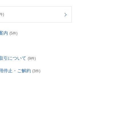
件)
案内
(5件)
取引について
(9件)
用停止・ご解約
(3件)