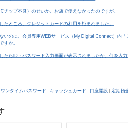
ICチップ不良）のせいか、お店で使えなかったのですが。
したところ、クレジットカードの利用を拒まれました。
のに、会員専用WEBサービス（My Digital Connect
ですか。
したらID・パスワード入力画面が表示されましたが、何を入
ワンタイムパスワード
|
キャッシュカード
|
口座開設
|
定期預
す