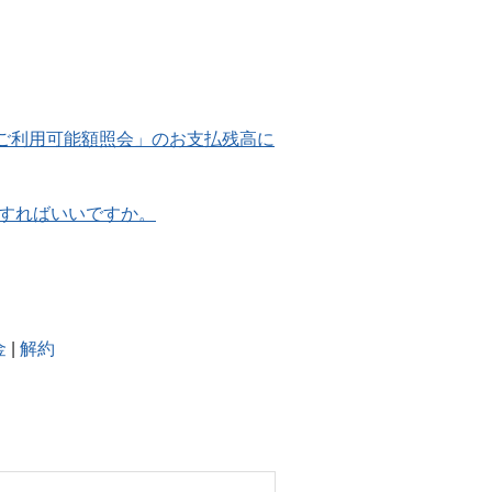
）内「ご利用可能額照会」のお支払残高に
力すればいいですか。
金
|
解約