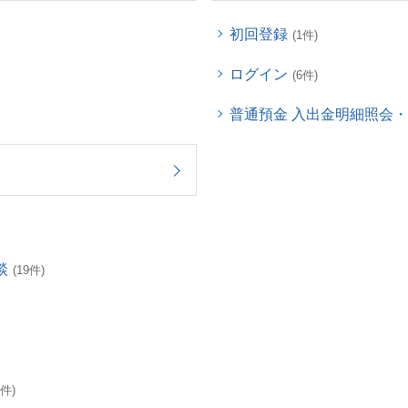
初回登録
(1件)
ログイン
(6件)
普通預金 入出金明細照会
談
(19件)
3件)