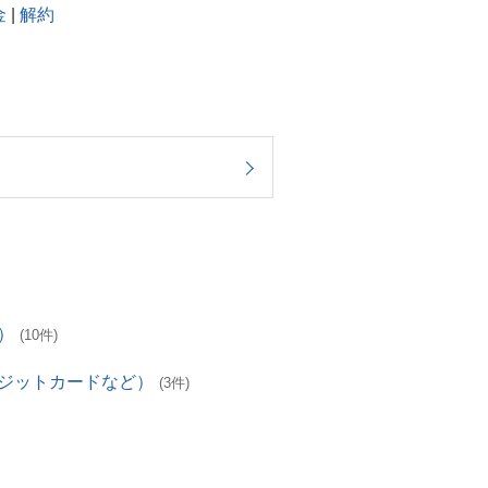
金
|
解約
）
(10件)
レジットカードなど）
(3件)