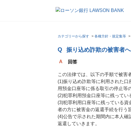
カテゴリーから探す
>
各種方針・規定集等
振り込め詐欺の被害者へ
回答
この法律では、以下の手順で被害
(1)振り込め詐欺等に利用された
用預金口座等に係る取引の停止等
(2)犯罪利用預金口座等に残って
(3)犯罪利用口座等に残っている
者の方に被害金の返還手続を行う
(4)公告で示された期間内に本人
返還していきます。