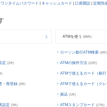
ワンタイムパスワード
|
キャッシュカード
|
口座開設
|
定期預
す
ATMを使う
(89件)
ローソン銀行ATM検索
(3件)
設定
ATMの操作方法
(2件)
(22件)
ATMで使えるカード（銀行
件)
更・再登録
ATMで使えるカード（ク
(3件)
振込
(1件)
再設定
ATMスタンプカード
(3件)
(17件)