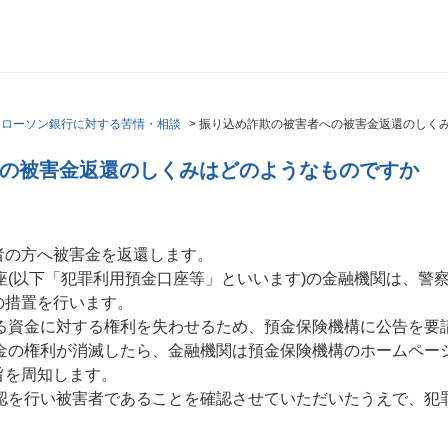
>
ローソン銀行に対する苦情・相談
>
振り込め詐欺の被害者への被害金返還のしく
の被害金返還のしくみはどのようなものですか
者の方へ被害金を返還します。
口座(以下「犯罪利用預金口座等」といいます)の金融機関は、警
の措置を行います。
いる資金に対する権利を失わせるため、預金保険機構に公告を要
資金の権利が消滅したら、金融機関は預金保険機構のホームペー
旨を周知します。
確認を行い被害者であることを確認させていただいたうえで、犯