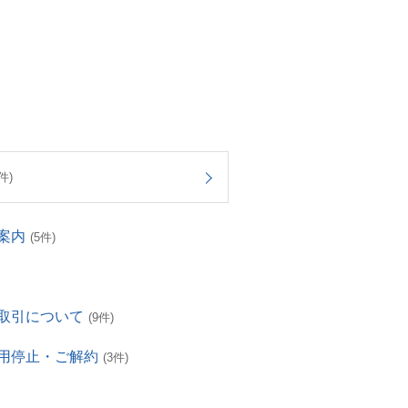
件)
案内
(5件)
取引について
(9件)
用停止・ご解約
(3件)