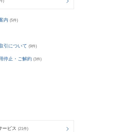
件)
案内
(5件)
取引について
(9件)
用停止・ご解約
(3件)
サービス
(21件)