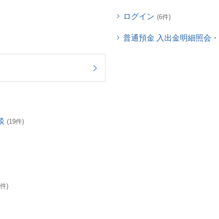
ログイン
(6件)
普通預金 入出金明細照会
談
(19件)
3件)