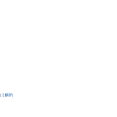
金
|
解約