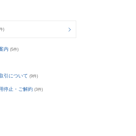
件)
案内
(5件)
取引について
(9件)
用停止・ご解約
(3件)