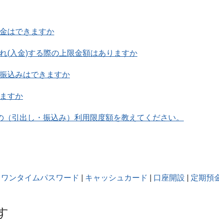
出金はできますか
れ(入金)する際の上限金額はありますか
る振込みはできますか
きますか
りの（引出し・振込み）利用限度額を教えてください。
ワンタイムパスワード
|
キャッシュカード
|
口座開設
|
定期預
す