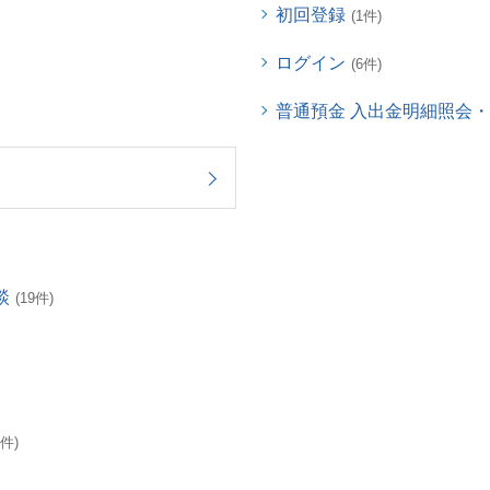
初回登録
(1件)
ログイン
(6件)
普通預金 入出金明細照会
談
(19件)
3件)