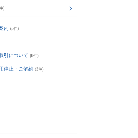
件)
案内
(5件)
取引について
(9件)
用停止・ご解約
(3件)