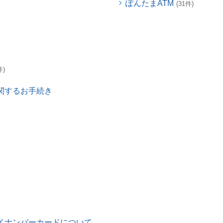
ぽんたまATM
(31件)
件)
関するお手続き
イナンバーカードについて