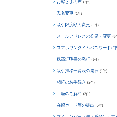
お客さまの声
(7件)
氏名変更
(1件)
取引限度額の変更
(2件)
メールアドレスの登録・変更
(8
スマホワンタイムパスワードに
残高証明書の発行
(1件)
取引推移一覧表の発行
(1件)
相続のお手続き
(2件)
口座のご解約
(2件)
在留カード等の提出
(9件)
マイナンバー（個人番号）・マ