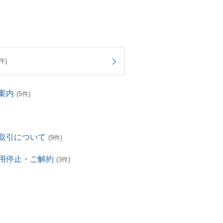
件)
案内
(5件)
取引について
(9件)
用停止・ご解約
(3件)