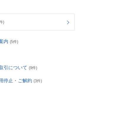
件)
案内
(5件)
取引について
(9件)
用停止・ご解約
(3件)