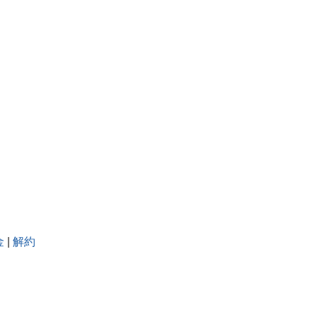
金
|
解約