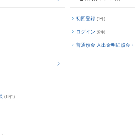
初回登録
(1件)
ログイン
(6件)
普通預金 入出金明細照会
談
(19件)