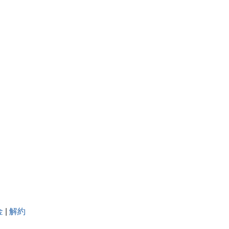
金
|
解約