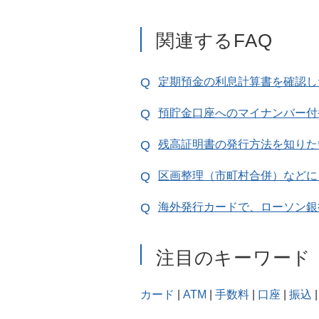
関連するFAQ
定期預金の利息計算書を確認し
預貯金口座へのマイナンバー付
残高証明書の発行方法を知りた
区画整理（市町村合併）などに
海外発行カードで、ローソン銀
注目のキーワード
カード
|
ATM
|
手数料
|
口座
|
振込
|