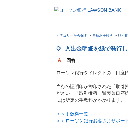
カテゴリーから探す
>
各種お手続き
>
取引
入出金明細を紙で発行し
回答
ローソン銀行ダイレクトの「口座情
当行の証明印が押印された「取引
ださい。「取引推移一覧表兼口座
には所定の手数料がかかります。
＞＞手数料一覧
＞＞ローソン銀行お客さまサポー