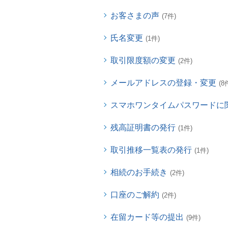
お客さまの声
(7件)
氏名変更
(1件)
取引限度額の変更
(2件)
メールアドレスの登録・変更
(8
スマホワンタイムパスワードに
残高証明書の発行
(1件)
取引推移一覧表の発行
(1件)
相続のお手続き
(2件)
口座のご解約
(2件)
在留カード等の提出
(9件)