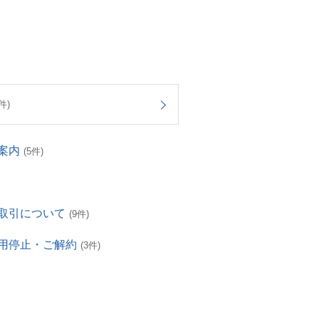
件)
案内
(5件)
取引について
(9件)
用停止・ご解約
(3件)