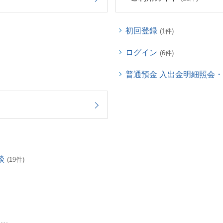
初回登録
(1件)
ログイン
(6件)
普通預金 入出金明細照会
談
(19件)