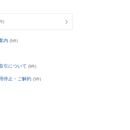
件)
案内
(5件)
取引について
(9件)
用停止・ご解約
(3件)