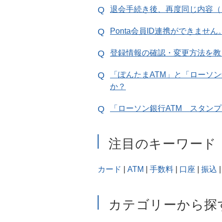
退会手続き後、再度同じ内容（メ
Ponta会員ID連携ができません
登録情報の確認・変更方法を教
「ぽんたまATM」と「ローソン
か？
「ローソン銀行ATM スタン
注目のキーワード
カード
|
ATM
|
手数料
|
口座
|
振込
|
カテゴリーから探