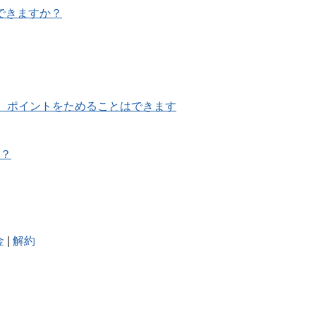
できますか？
して、ポイントをためることはできます
か？
金
|
解約