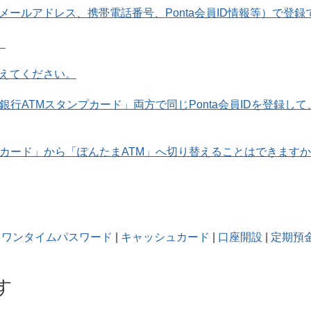
ールアドレス、携帯電話番号、Ponta会員ID情報等）で登録
。
えてください。
銀行ATMスタンプカード」両方で同じPonta会員IDを登録
プカード」から「ぽんたまATM」へ切り替えることはできます
ワンタイムパスワード
|
キャッシュカード
|
口座開設
|
定期預
す