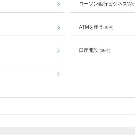
ローソン銀行ビジネスWe
ATMを使う
(6件)
口座開設
(36件)