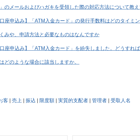
」のメールおよびハガキを受領した際の対応方法について教え
人口座申込み】「ATM入金カード」の発行手数料はどのタイミ
くみや、申請方法と必要なものはなんですか
人口座申込み】「ATM入金カード」を紛失しました。どうすれ
はどのような場合に該当しますか。
お客
|
売上
|
振込
|
限度額
|
実質的支配者
|
管理者
|
受取人名