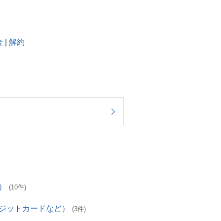
金
|
解約
）
(10件)
レジットカードなど）
(3件)