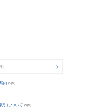
件)
案内
(5件)
取引について
(9件)