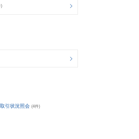
)
・取引状況照会
(4件)