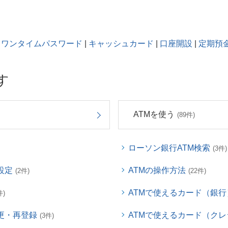
ワンタイムパスワード
|
キャッシュカード
|
口座開設
|
定期預
す
ATMを使う
(89件)
ローソン銀行ATM検索
(3件)
設定
ATMの操作方法
(2件)
(22件)
ATMで使えるカード（銀行
件)
更・再登録
ATMで使えるカード（ク
(3件)