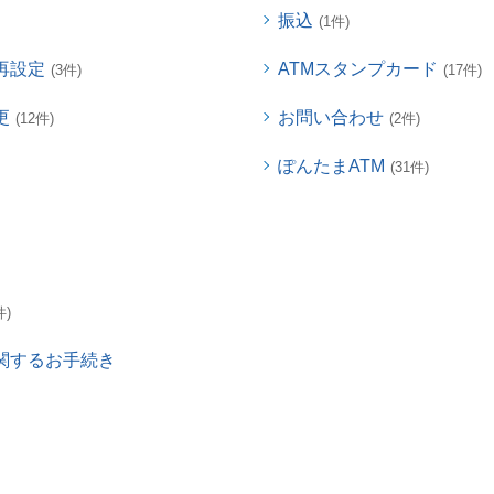
振込
(1件)
再設定
ATMスタンプカード
(3件)
(17件)
更
お問い合わせ
(12件)
(2件)
ぽんたまATM
(31件)
件)
関するお手続き