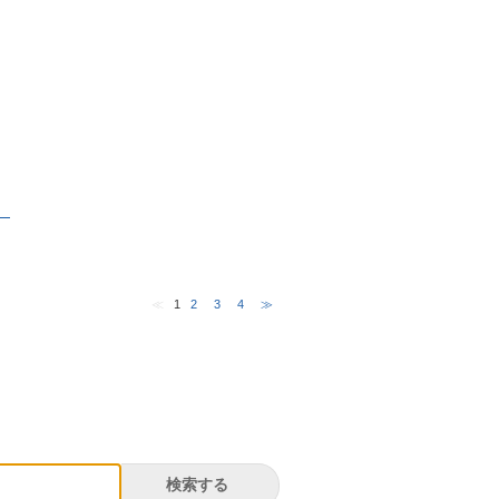
。
≪
1
2
3
4
≫